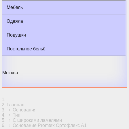
Мебель
Одеяла
Подушки
Постельное бельё
Москва
Главная
Основания
Тип:
С широкими ламелями
Основание Promtex Ортофлекс А1