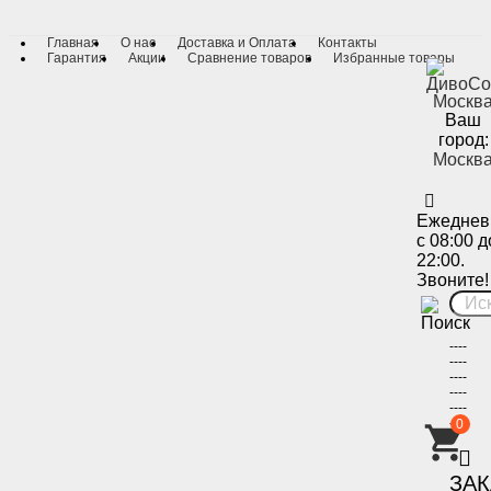
Главная
О нас
Доставка и Оплата
Контакты
Гарантия
Акции
Сравнение товаров
Избранные товары
Ваш
город:
Москв
Ежеднев
с 08:00 д
22:00.
Звоните!
----
----
----
----
----
----
0
-
ЗА