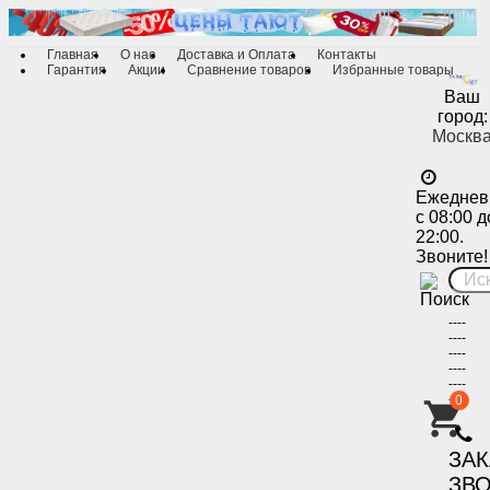
Главная
О нас
Доставка и Оплата
Контакты
Гарантия
Акции
Сравнение товаров
Избранные товары
Ваш
город:
Москв
Ежеднев
с 08:00 д
22:00.
Звоните!
----
----
----
----
----
----
0
-
ЗА
ЗВ