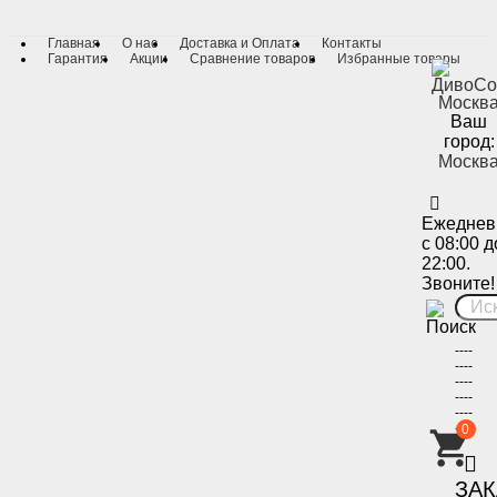
Главная
О нас
Доставка и Оплата
Контакты
Гарантия
Акции
Сравнение товаров
Избранные товары
Ваш
город:
Москв
Ежеднев
с 08:00 д
22:00.
Звоните!
----
----
----
----
----
----
0
-
ЗА