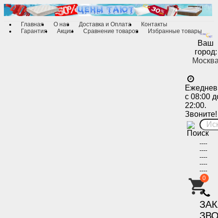
Главная
О нас
Доставка и Оплата
Контакты
Гарантия
Акции
Сравнение товаров
Избранные товары
Ваш
город:
Москв
Ежеднев
с 08:00 д
22:00.
Звоните!
----
----
----
----
----
----
0
-
ЗА
ЗВ