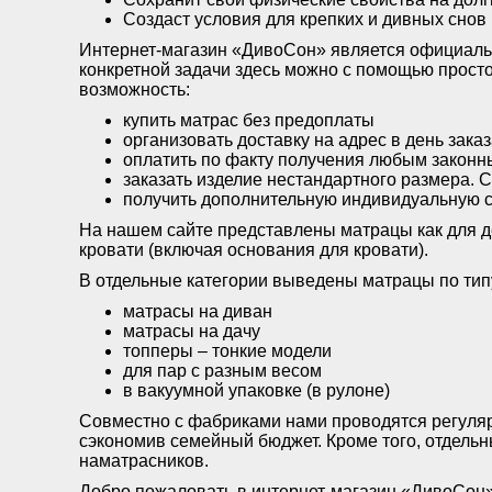
Создаст условия для крепких и дивных снов
Интернет-магазин «ДивоСон» является официаль
конкретной задачи здесь можно с помощью прост
возможность:
купить матрас без предоплаты
организовать доставку на адрес в день зака
оплатить по факту получения любым законн
заказать изделие нестандартного размера. 
получить дополнительную индивидуальную ск
На нашем сайте представлены матрацы как для дет
кровати (включая основания для кровати).
В отдельные категории выведены матрацы по тип
матрасы на диван
матрасы на дачу
топперы – тонкие модели
для пар с разным весом
в вакуумной упаковке (в рулоне)
Совместно с фабриками нами проводятся регуляр
сэкономив семейный бюджет. Кроме того, отдель
наматрасников.
Добро пожаловать в интернет-магазин «ДивоСон»