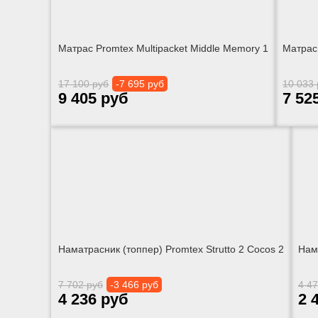
Матрас Promtex Multipacket Middle Memory 1
Матрас
17 100 руб
-7 695 руб
10 033 
9 405 руб
7 52
Наматрасник (топпер) Promtex Strutto 2 Cocos 2
Нам
7 702 руб
-3 466 руб
4 47
4 236 руб
2 