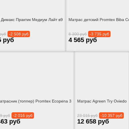
 Димакс Практик Медиум Лайт в9
Матрас детский Promtex Biba C
руб
-2 508 руб
8 300 руб
-3 735 руб
5 руб
4 565 руб
атрасник (топпер) Promtex Ecopena 3
Матрас Agreen Try Oviedo
9 руб
-2 016 руб
23 015 руб
-10 357 руб
463 руб
12 658 руб