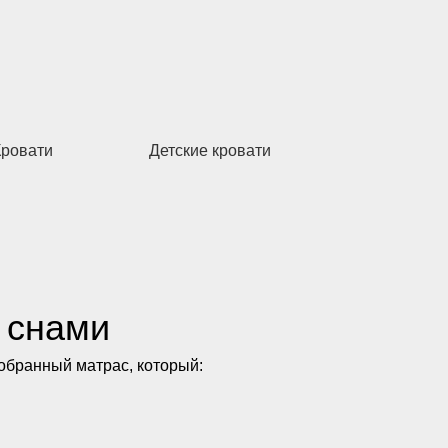
Кровати
Детские кровати
 снами
добранный матрас, который: