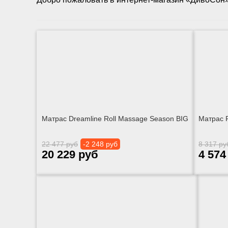
Матрас Dreamline Roll Massage Season BIG
Матрас P
22 477 руб
-2 248 руб
8 317 ру
20 229 руб
4 574