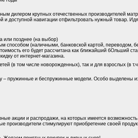
ным дилером крупных отечественных производителей матра
ой и доступной навигации отфильтровать нужный товар. Ид
за или позднее (на выбор)
ым способом (наличными, банковской картой, переводом, б
Стоимость его будет рассчитана как ближайший бОльший ст
идку от интернет-магазина.
ей (в том числе новорожденных), так и для взрослых (в т.
у – пружинные и беспружинные модели. Особо выделены и
ные акции и распродажи, на которых имеется возможность 
ные производители стимулируют приобретение своей продук
. Желаем приятных покупок и дивных снов!