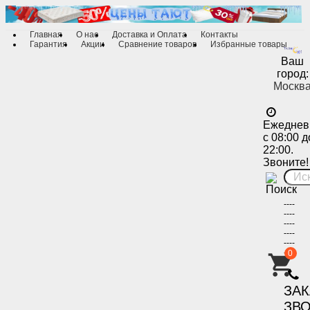
Главная
О нас
Доставка и Оплата
Контакты
Гарантия
Акции
Сравнение товаров
Избранные товары
Ваш
город:
Москв
Ежеднев
с 08:00 д
22:00.
Звоните!
----
----
----
----
----
----
0
-
ЗА
ЗВ