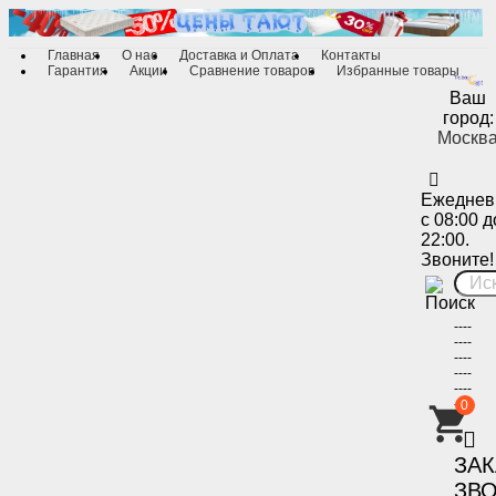
Главная
О нас
Доставка и Оплата
Контакты
Гарантия
Акции
Сравнение товаров
Избранные товары
Ваш
город:
Москв
Ежеднев
с 08:00 д
22:00.
Звоните!
----
----
----
----
----
----
0
-
ЗА
ЗВ