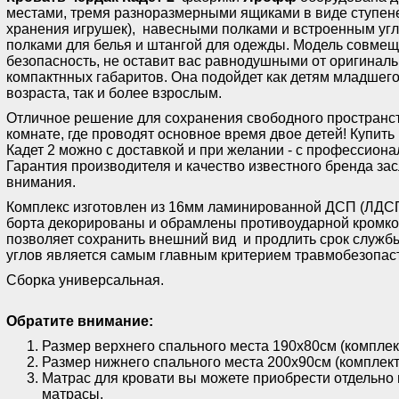
местами, тремя разноразмерными ящиками в виде ступене
хранения игрушек), навесными полками и встроенным у
полками для белья и штангой для одежды. Модель совмещ
безопасность, не оставит вас равнодушными от оригинал
компактнных габаритов. Она подойдет как детям младшег
возраста, так и более взрослым.
Отличное решение для сохранения свободного пространст
комнате, где проводят основное время двое детей! Купить
Кадет 2 можно с доставкой и при желании - с профессиона
Гарантия производителя и качество известного бренда за
внимания.
Комплекс изготовлен из 16мм ламинированной ДСП (ЛДСП
борта декорированы и обрамлены противоударной кромкой
позволяет сохранить внешний вид и продлить срок службы
углов является самым главным критерием травмобезопас
Сборка универсальная.
Обратите внимание:
Размер верхнего спального места 190х80см (комплект
Размер нижнего спального места 200х90см (комплект
Матрас для кровати вы можете приобрести отдельно 
матрасы.