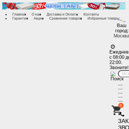
Главная
О нас
Доставка и Оплата
Контакты
Гарантия
Акции
Сравнение товаров
Избранные товары
Ваш
город:
Москв
Ежеднев
с 08:00 д
22:00.
Звоните!
----
----
----
----
----
----
0
-
ЗА
ЗВ