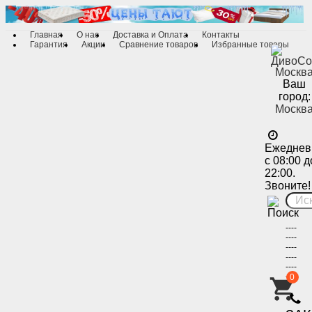
Главная
О нас
Доставка и Оплата
Контакты
Гарантия
Акции
Сравнение товаров
Избранные товары
Ваш
город:
Москв
Ежеднев
с 08:00 д
22:00.
Звоните!
----
----
----
----
----
----
0
-