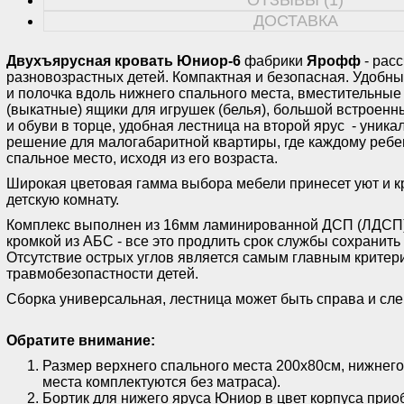
ОТЗЫВЫ (1)
ДОСТАВКА
Двухъярусная кровать Юниор-6
фабрики
Ярофф
- рас
разновозрастных детей. Компактная и безопасная. Удобны
и полочка вдоль нижнего спального места, вместительны
(выкатные) ящики для игрушек (белья), большой встроен
и обуви в торце, удобная лестница на второй ярус - уника
решение для малогабаритной квартиры, где каждому ребе
спальное место, исходя из его возраста.
Широкая цветовая гамма выбора мебели принесет уют и к
детскую комнату.
Комплекс выполнен из 16мм ламинированной ДСП (ЛДСП)
кромкой из АБС - все это продлить срок службы сохранить
Отсутствие острых углов является самым главным критер
травмобезопастности детей.
Сборка универсальная, лестница может быть справа и сл
Обратите внимание:
Размер верхнего спального места 200х80см, нижнего 
места комплектуются без матраса).
Бортик для нижего яруса Юниор в цвет корпуса прио