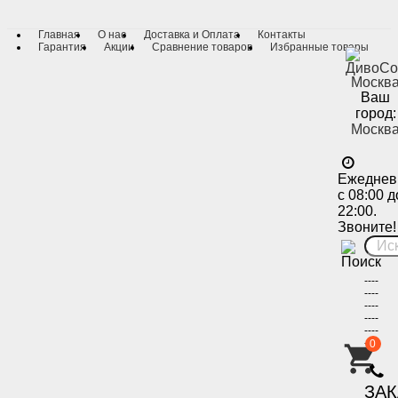
Главная
О нас
Доставка и Оплата
Контакты
Гарантия
Акции
Сравнение товаров
Избранные товары
Ваш
город:
Москв
Ежеднев
с 08:00 д
22:00.
Звоните!
----
----
----
----
----
----
0
-
ЗА