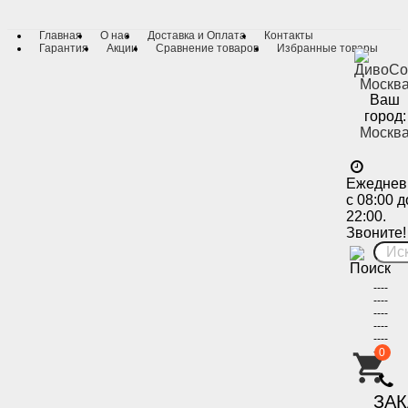
Главная
О нас
Доставка и Оплата
Контакты
Гарантия
Акции
Сравнение товаров
Избранные товары
Ваш
город:
Москв
Ежеднев
с 08:00 д
22:00.
Звоните!
----
----
----
----
----
----
0
-
ЗА