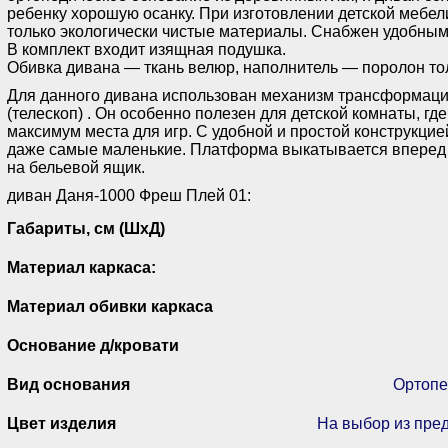
ребенку хорошую осанку. При изготовлении детской мебел
только экологически чистые материалы. Снабжен удобны
В комплект входит изящная подушка.
Обивка дивана — ткань велюр, наполнитель — поролон т
Для данного дивана использован механизм трансформаци
(телескоп) . Он особенно полезен для детской комнаты, гд
максимум места для игр. С удобной и простой конструкцие
даже самые маленькие. Платформа выкатывается вперед 
на бельевой ящик.
диван Даня-1000 Фреш Плей 01:
Габариты, см (ШхД)
Материал каркаса:
Материал обивки каркаса
Основание д/кровати
Вид основания
Ортопе
Цвет изделия
На выбор из пре