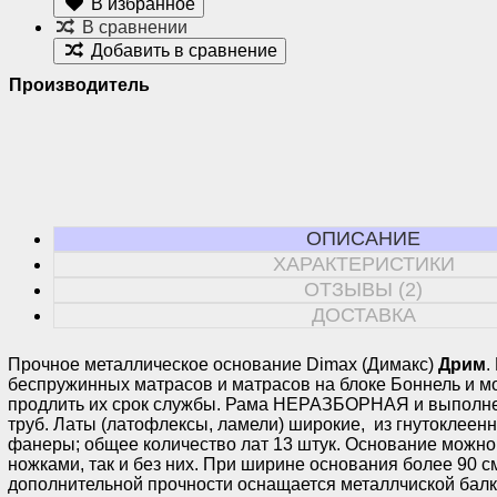
В избранное
В сравнении
Добавить в сравнение
Производитель
ОПИСАНИЕ
ХАРАКТЕРИСТИКИ
ОТЗЫВЫ (2)
ДОСТАВКА
Прочное металлическое основание Dimax (Димакс)
Дрим
.
беспружинных матрасов и матрасов на блоке Боннель и м
продлить их срок службы. Рама НЕРАЗБОРНАЯ и выполне
труб. Латы (латофлексы, ламели) широкие, из гнутоклеен
фанеры; общее количество лат 13 штук. Основание можно 
ножками, так и без них. При ширине основания более 90 с
дополнительной прочности оснащается металлчиской балк