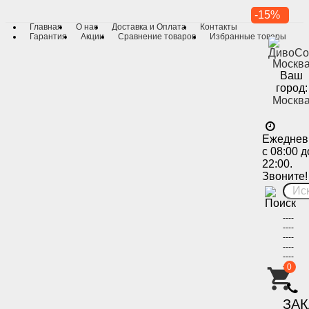
-15%
Главная
О нас
Доставка и Оплата
Контакты
Гарантия
Акции
Сравнение товаров
Избранные товары
Ваш
город:
Москв
Ежеднев
с 08:00 д
22:00.
Звоните!
----
----
----
----
----
----
0
-
ЗА