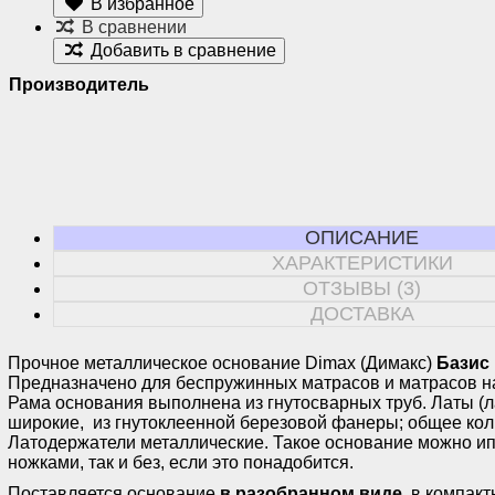
В избранное
В сравнении
Добавить в сравнение
Производитель
ОПИСАНИЕ
ХАРАКТЕРИСТИКИ
ОТЗЫВЫ (3)
ДОСТАВКА
Прочное металлическое основание Dimax (Димакс)
Базис
Предназначено для беспружинных матрасов и матрасов на
Рама основания выполнена из гнутосварных труб. Латы (
широкие, из гнутоклеенной березовой фанеры; общее коли
Латодержатели металлические. Такое основание можно ип
ножками, так и без, если это понадобится.
Поставляется основание
в разобранном виде
, в компакт