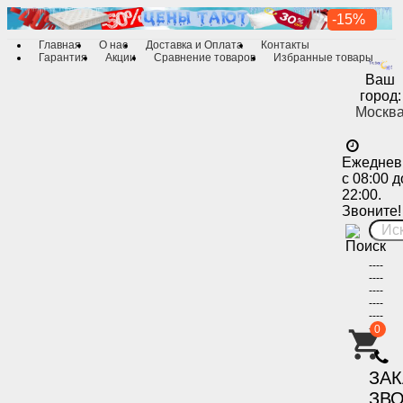
-15%
Главная
О нас
Доставка и Оплата
Контакты
Гарантия
Акции
Сравнение товаров
Избранные товары
Ваш
город:
Москв
Ежеднев
с 08:00 д
22:00.
Звоните!
----
----
----
----
----
----
0
-
ЗА
ЗВ