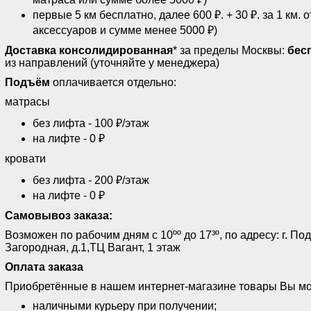
первые 5 км бесплатно, далее 600 ₽. + 30 ₽. за 1 км. 
аксессуаров и сумме менее 5000 ₽)
Доставка консолидированная
* за пределы Москвы:
бес
из направлений (уточняйте у менеджера)
Подъём
оплачивается отдельно:
матрасы
без лифта - 100 ₽/этаж
на лифте - 0 ₽
кровати
без лифта - 200 ₽/этаж
на лифте - 0 ₽
Самовывоз заказа:
Возможен по рабочим дням с 10ºº до 17³º, по адресу: г. Под
Загородная, д.1,ТЦ Вагант, 1 этаж
Оплата заказа
Приобретённые в нашем интернет-магазине товары Вы мо
наличными курьеру при получении;