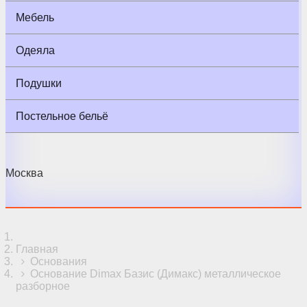
Мебель
Одеяла
Подушки
Постельное бельё
Москва
Главная
Основания
Основание Dimax Базис (Димакс) металлическое
разборное