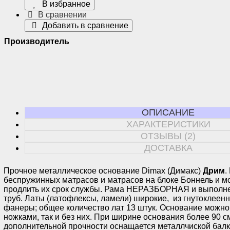
В избранное
В сравнении
Добавить в сравнение
Производитель
ОПИСАНИЕ
ХАРАКТЕРИСТИКИ
ОТЗЫВЫ (2)
ДОСТАВКА
Прочное металлическое основание Dimax (Димакс)
Дрим
.
беспружинных матрасов и матрасов на блоке Боннель и м
продлить их срок службы. Рама НЕРАЗБОРНАЯ и выполне
труб. Латы (латофлексы, ламели) широкие, из гнутоклеен
фанеры; общее количество лат 13 штук. Основание можно 
ножками, так и без них. При ширине основания более 90 с
дополнительной прочности оснащается металлчиской балк