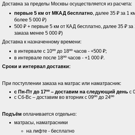
Доставка за пределы Москвы осуществляется из расчета:
первые 5 км от МКАД бесплатно
, далее 35 ₽ за 1 к
более 5 000 ₽)
500 ₽ + первые 5 км от КАД бесплатно, далее 35 ₽ за 
заказа менее 5 000 ₽)
Доставка к назначенному времени:
в интервале с 10ºº до 18ºº
часов - +500 ₽;
в интервале после 18ºº часов - +1 000 ₽.
Сроки и интервал доставки:
При поступлении заказа на матрас или наматрасник:
с Пн-Пт до 17ºº – доставим на следующий день
с 
с Сб-Вс – доставим во вторник с 09ºº до 24ºº
Подъём
оплачивается отдельно:
матрасы, наматрасники
на лифте - бесплатно