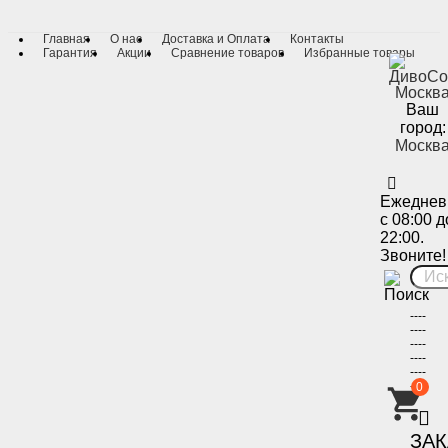
Главная
О нас
Доставка и Оплата
Контакты
Гарантия
Акции
Сравнение товаров
Избранные товары
Ваш
город:
Москв
Ежеднев
с 08:00 д
22:00.
Звоните!
----
----
----
----
----
----
0
-
ЗА