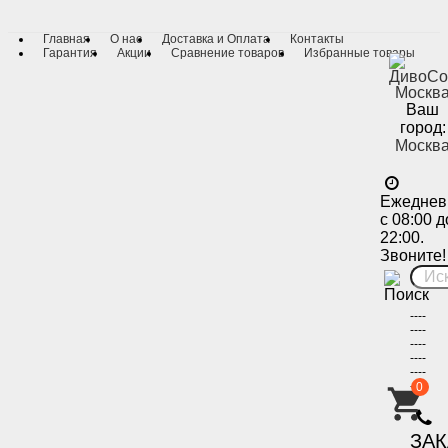
Главная
О нас
Доставка и Оплата
Контакты
Гарантия
Акции
Сравнение товаров
Избранные товары
Ваш
город:
Москв
Ежеднев
с 08:00 д
22:00.
Звоните!
----
----
----
----
----
----
0
-
ЗА