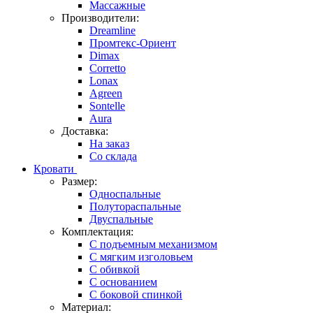
Массажные
Производители:
Dreamline
Промтекс-Ориент
Dimax
Corretto
Lonax
Agreen
Sontelle
Aura
Доставка:
На заказ
Со склада
Кровати
Размер:
Односпальные
Полутораспальные
Двуспальные
Комплектация:
С подъемным механизмом
С мягким изголовьем
С обивкой
С основанием
С боковой спинкой
Материал: