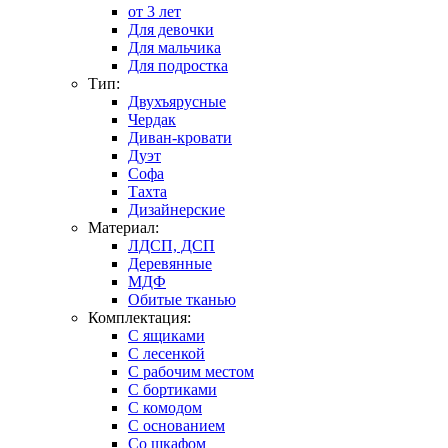
от 3 лет
Для девочки
Для мальчика
Для подростка
Тип:
Двухъярусные
Чердак
Диван-кровати
Дуэт
Софа
Тахта
Дизайнерские
Материал:
ЛДСП, ДСП
Деревянные
МДФ
Обитые тканью
Комплектация:
С ящиками
С лесенкой
С рабочим местом
С бортиками
С комодом
С основанием
Со шкафом