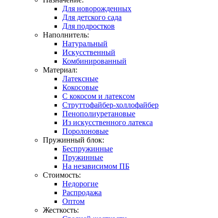
Для новорожденных
Для детского сада
Для подростков
Наполнитель:
Натуральный
Искусственный
Комбинированный
Материал:
Латексные
Кокосовые
С кокосом и латексом
Струттофайбер-холлофайбер
Пенополиуретановые
Из искусственного латекса
Поролоновые
Пружинный блок:
Беспружинные
Пружинные
На независимом ПБ
Стоимость:
Недорогие
Распродажа
Оптом
Жесткость: