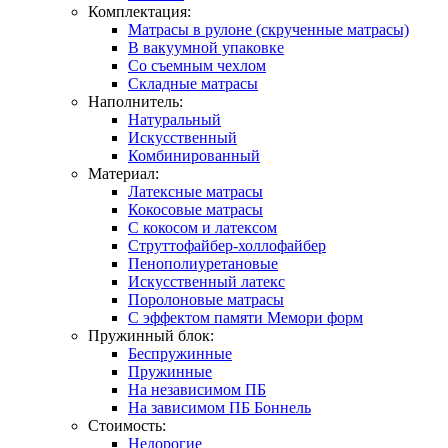
Комплектация:
Матрасы в рулоне (скрученные матрасы)
В вакуумной упаковке
Со съемным чехлом
Складные матрасы
Наполнитель:
Натуральный
Искусственный
Комбинированный
Материал:
Латексные матрасы
Кокосовые матрасы
С кокосом и латексом
Струттофайбер-холлофайбер
Пенополиуретановые
Искусственный латекс
Поролоновые матрасы
С эффектом памяти Мемори форм
Пружинный блок:
Беспружинные
Пружинные
На независимом ПБ
На зависимом ПБ Боннель
Стоимость:
Недорогие