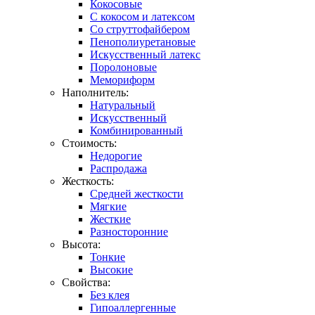
Кокосовые
С кокосом и латексом
Со струттофайбером
Пенополиуретановые
Искусственный латекс
Поролоновые
Мемориформ
Наполнитель:
Натуральный
Искусственный
Комбинированный
Стоимость:
Недорогие
Распродажа
Жесткость:
Средней жесткости
Мягкие
Жесткие
Разносторонние
Высота:
Тонкие
Высокие
Свойства:
Без клея
Гипоаллергенные