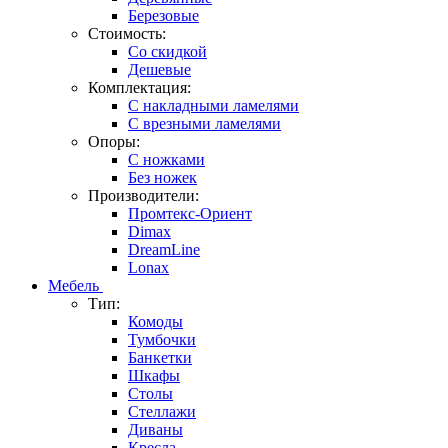
Березовые
Стоимость:
Со скидкой
Дешевые
Комплектация:
С накладными ламелями
С врезными ламелями
Опоры:
С ножками
Без ножек
Производители:
Промтекс-Ориент
Dimax
DreamLine
Lonax
Мебель
Тип:
Комоды
Тумбочки
Банкетки
Шкафы
Столы
Стеллажи
Диваны
Кресла