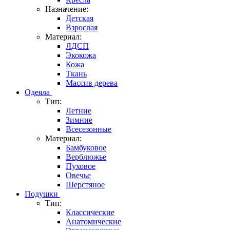
Назначение:
Детская
Взрослая
Материал:
ЛДСП
Экокожа
Кожа
Ткань
Массив дерева
Одеяла
Тип:
Летние
Зимние
Всесезонные
Материал:
Бамбуковое
Верблюжье
Пуховое
Овечье
Шерстяное
Подушки
Тип:
Классические
Анатомические