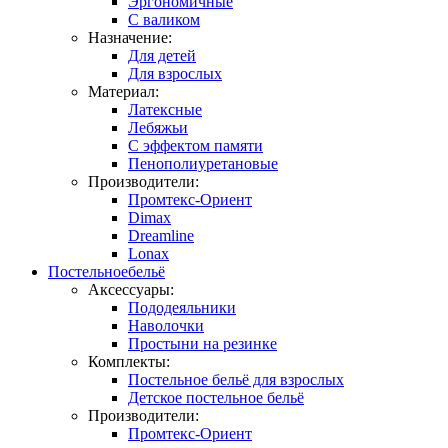
Эргономичные
С валиком
Назначение:
Для детей
Для взрослых
Материал:
Латексные
Лебяжьи
С эффектом памяти
Пенополиуретановые
Производители:
Промтекс-Ориент
Dimax
Dreamline
Lonax
Постельное
бельё
Аксессуары:
Пододеяльники
Наволочки
Простыни на резинке
Комплекты:
Постельное бельё для взрослых
Детское постельное бельё
Производители:
Промтекс-Ориент