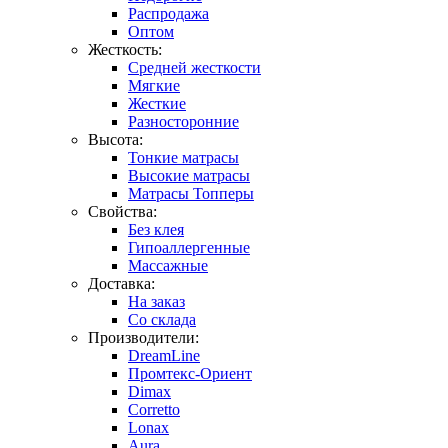
Распродажа
Оптом
Жесткость:
Средней жесткости
Мягкие
Жесткие
Разносторонние
Высота:
Тонкие матрасы
Высокие матрасы
Матрасы Топперы
Свойства:
Без клея
Гипоаллергенные
Массажные
Доставка:
На заказ
Со склада
Производители:
DreamLine
Промтекс-Ориент
Dimax
Corretto
Lonax
Aura