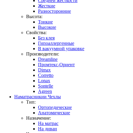
Средней жесткости
Жесткие
Разносторонние
Высота:
Тонкие
Высокие
Свойства:
Без клея
Гипоаллергенные
В вакуумной упаковке
Производители:
Dreamline
Промтекс-Ориент
Dimax
Corretto
Lonax
Sontelle
Agreen
Наматрасники
и Чехлы
Тип:
Ортопедические
Анатомические
Назначение:
На матрас
На диван