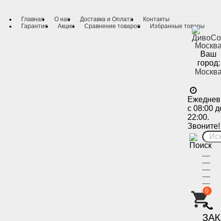
Главная
О нас
Доставка и Оплата
Контакты
Гарантия
Акции
Сравнение товаров
Избранные товары
Ваш
город:
Москв
Ежеднев
с 08:00 д
22:00.
Звоните!
----
----
----
----
----
----
0
-
ЗА