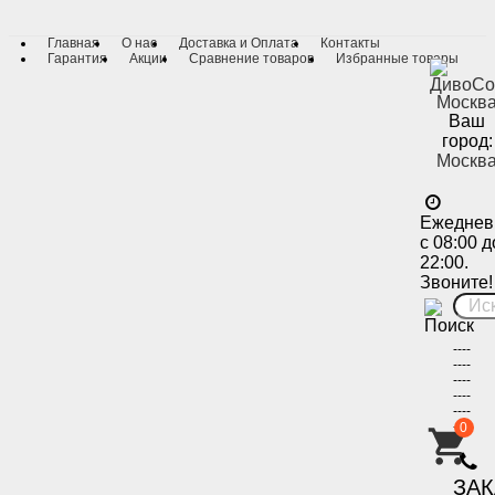
Главная
О нас
Доставка и Оплата
Контакты
Гарантия
Акции
Сравнение товаров
Избранные товары
Ваш
город:
Москв
Ежеднев
с 08:00 д
22:00.
Звоните!
----
----
----
----
----
----
0
-
ЗА