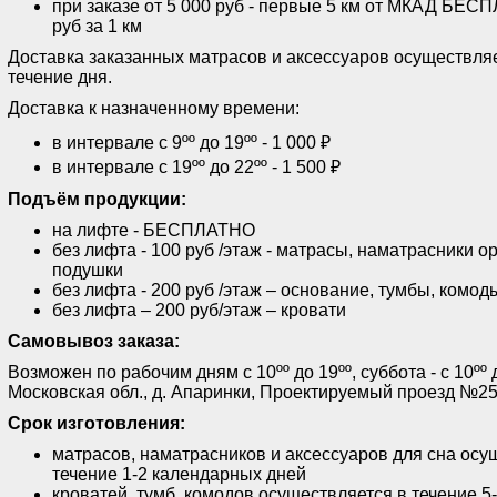
при заказе от 5 000 руб - первые 5 км от МКАД БЕСП
руб за 1 км
Доставка заказанных матрасов и аксессуаров осуществляе
течение дня.
Доставка к назначенному времени:
в интервале с 9ºº до 19ºº - 1 000 ₽
в интервале с 19ºº до 22ºº - 1 500 ₽
Подъём продукции:
на лифте - БЕСПЛАТНО
без лифта - 100 руб /этаж - матрасы, наматрасники о
подушки
без лифта - 200 руб /этаж – основание, тумбы, комод
без лифта – 200 руб/этаж – кровати
Самовывоз заказа:
Возможен по рабочим дням с 10ºº до 19ºº, суббота - с 10ºº 
Московская обл., д. Апаринки, Проектируемый проезд №25
Срок изготовления:
матрасов, наматрасников и аксессуаров для сна осу
течение 1-2 календарных дней
кроватей, тумб, комодов осуществляется в течение 5