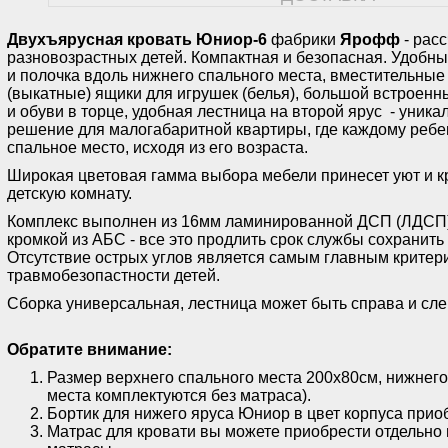
Двухъярусная кровать Юниор-6
фабрики
Ярофф
- рас
разновозрастных детей. Компактная и безопасная. Удобны
и полочка вдоль нижнего спального места, вместительны
(выкатные) ящики для игрушек (белья), большой встроен
и обуви в торце, удобная лестница на второй ярус - уника
решение для малогабаритной квартиры, где каждому ребе
спальное место, исходя из его возраста.
Широкая цветовая гамма выбора мебели принесет уют и к
детскую комнату.
Комплекс выполнен из 16мм ламинированной ДСП (ЛДСП)
кромкой из АБС - все это продлить срок службы сохранить
Отсутствие острых углов является самым главным критер
травмобезопастности детей.
Сборка универсальная, лестница может быть справа и сл
Обратите внимание:
Размер верхнего спального места 200х80см, нижнего 
места комплектуются без матраса).
Бортик для нижего яруса Юниор в цвет корпуса прио
Матрас для кровати вы можете приобрести отдельно 