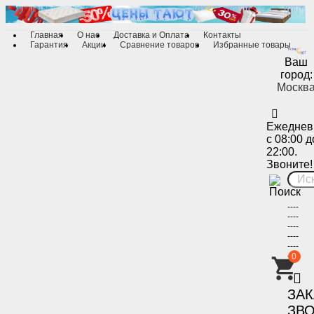
Главная
О нас
Доставка и Оплата
Контакты
Гарантия
Акции
Сравнение товаров
Избранные товары
Ваш
город:
Москв
Ежеднев
с 08:00 д
22:00.
Звоните!
----
----
----
----
----
----
0
-
ЗА
ЗВ