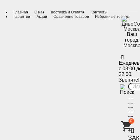
Главная
О нас
Доставка и Оплата
Контакты
Гарантия
Акции
Сравнение товаров
Избранные товары
Ваш
город:
Москв
Ежеднев
с 08:00 д
22:00.
Звоните!
----
----
----
----
----
----
0
-
ЗА