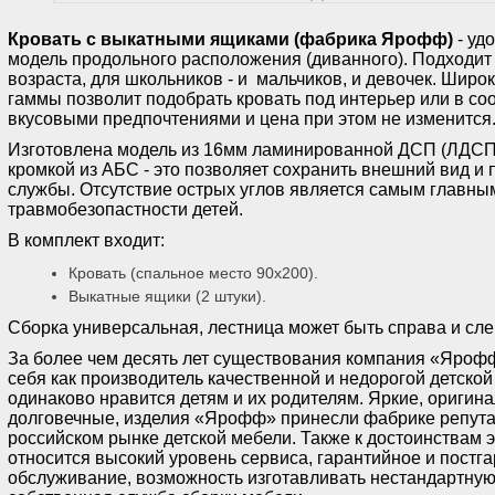
Кровать с выкатными ящиками (фабрика Ярофф)
- уд
модель продольного расположения (диванного). Подходит 
возраста, для школьников - и мальчиков, и девочек. Широ
гаммы позволит подобрать кровать под интерьер или в со
вкусовыми предпочтениями и цена при этом не изменится
Изготовлена модель из 16мм ламинированной ДСП (ЛДСП
кромкой из АБС - это позволяет сохранить внешний вид и 
службы. Отсутствие острых углов является самым главны
травмобезопастности детей.
В комплект входит:
Кровать (спальное место 90х200).
Выкатные ящики (2 штуки).
Сборка универсальная, лестница может быть справа и сл
За более чем десять лет существования компания «Яроф
себя как производитель качественной и недорогой детской
одинаково нравится детям и их родителям. Яркие, оригин
долговечные, изделия «Ярофф» принесли фабрике репут
российском рынке детской мебели. Также к достоинствам
относится высокий уровень сервиса, гарантийное и постг
обслуживание, возможность изготавливать нестандартную