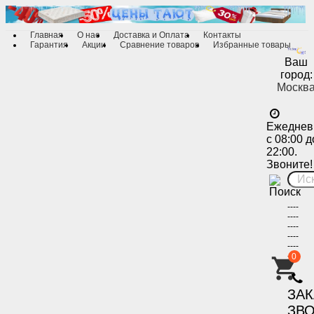
Главная
О нас
Доставка и Оплата
Контакты
Гарантия
Акции
Сравнение товаров
Избранные товары
Ваш
город:
Москв
Ежеднев
с 08:00 д
22:00.
Звоните!
----
----
----
----
----
----
0
-
ЗА
ЗВ