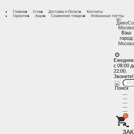
Главная
О нас
Доставка и Оплата
Контакты
Гарантия
Акции
Сравнение товаров
Избранные товары
Ваш
город:
Москв
Ежеднев
с 08:00 д
22:00.
Звоните!
----
----
----
----
----
----
0
-
ЗА