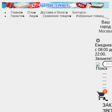
Главная
О нас
Доставка и Оплата
Контакты
Гарантия
Акции
Сравнение товаров
Избранные товары
Ваш
город:
Москв
Ежеднев
с 08:00 д
22:00.
Звоните!
----
----
----
----
----
----
0
-
ЗА
ЗВ