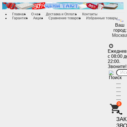
Главная
О нас
Доставка и Оплата
Контакты
Гарантия
Акции
Сравнение товаров
Избранные товары
Ваш
город:
Москв
Ежеднев
с 08:00 д
22:00.
Звоните!
----
----
----
----
----
----
0
-
ЗА
ЗВ