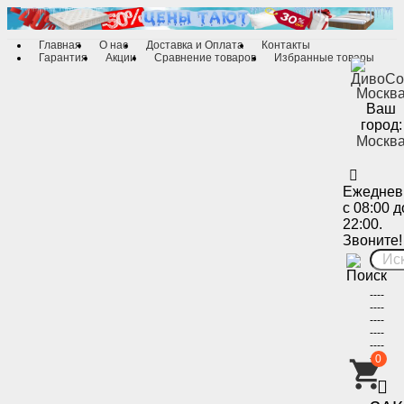
Главная
О нас
Доставка и Оплата
Контакты
Гарантия
Акции
Сравнение товаров
Избранные товары
Ваш
город:
Москв
Ежеднев
с 08:00 д
22:00.
Звоните!
----
----
----
----
----
----
0
-